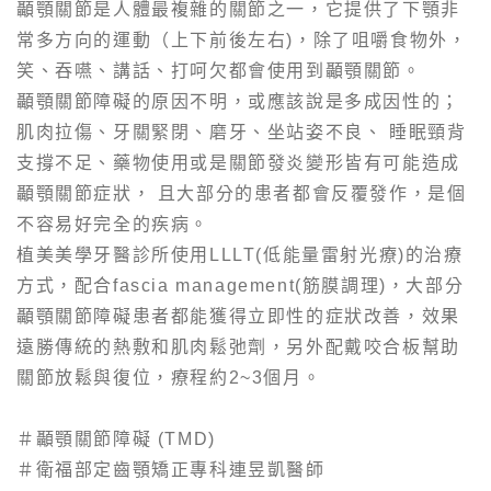
顳顎關節是人體最複雜的關節之一，它提供了下顎非
常多方向的運動（上下前後左右)，除了咀嚼食物外，
笑、吞嚥、講話、打呵欠都會使用到顳顎關節。
顳顎關節障礙的原因不明，或應該說是多成因性的；
肌肉拉傷、牙關緊閉、磨牙、坐站姿不良、 睡眠頸背
支撐不足、藥物使用或是關節發炎變形皆有可能造成
顳顎關節症狀， 且大部分的患者都會反覆發作，是個
不容易好完全的疾病。
植美美學牙醫診所使用LLLT(低能量雷射光療)的治療
方式，配合fascia management(筋膜調理)，大部分
顳顎關節障礙患者都能獲得立即性的症狀改善，效果
遠勝傳統的熱敷和肌肉鬆弛劑，另外配戴咬合板幫助
關節放鬆與復位，療程約2~3個月。
＃顳顎關節障礙 (TMD)
＃衛福部定齒顎矯正專科連昱凱醫師