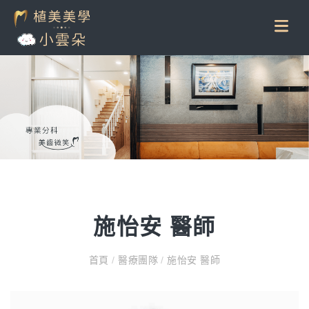
施怡安 醫師
首頁
/
醫療團隊
/
施怡安 醫師